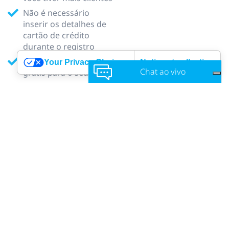
Não é necessário
inserir os detalhes de
cartão de crédito
durante o registro
Widgets de reserva
Your Privacy Choices
Notice at collection
Chat ao vivo
grátis para o seu site
Nós NÃO cobramos
comissões quando
seus clientes pagam
Junte-se a milhares de
empresas de sucesso
que se inscreveram
Fique à vontade
Suporte por telefone e
para entrar em contato conosco!
chat gratuito
Servidores europeus e
norte-americanos para
operações rápidas
SEO forte para a sua