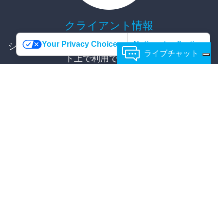
クライアント情報
Your Privacy Choices
Notice at collection
システムユーザー以外は一切見れず、インターネッ
ライブチャット
ト上で利用できません
それぞれのこのグループには使いやすいインターフ
ェースがあり、SimplyBook.meに保存されるあら
ゆるどんな情報もスクリーン上で印刷する、または
構造JSON報告にエクスポートすることができま
お気軽に
お問合せください！
す。加えて、要求に応じてシンプルなボタンを使用
して、すべてのクライアント詳細を削除することが
できます。この記録は、パスワード再入力による簡
単な認証手続き後にユーザーに限りアクセスするこ
とができます。二重認証がある場合にはアクセスす
るために認証コードを尋ねられます。クライアント
データは販売ならびに予約に関する統計情報の一部