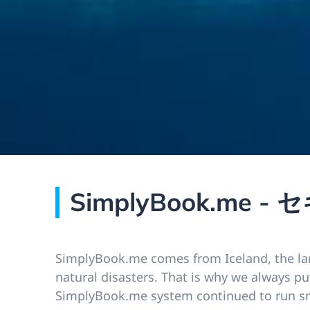
SimplyBook.me 
SimplyBook.me comes from Iceland, the lan
natural disasters. That is why we always put 
SimplyBook.me system continued to run sm