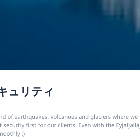
- セキュリティ
d of earthquakes, volcanoes and glaciers where we 
security first for our clients. Even with the Eyjafjal
oothly :)