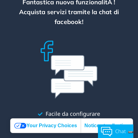
Fantastica nuova funzionalitÃ !
Acquista servizi tramite la chat di
facebook!
Facile da configurare
Your Privacy Choices
Notice at collection
Facile utilizzo per i tuoi clienti
Chat