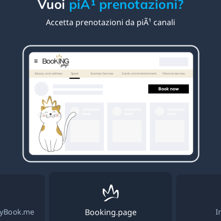
Vuoi
piÃ¹ prenotazioni?
Accetta prenotazioni da piÃ¹ canali
Booking.page
plyBook.me
I