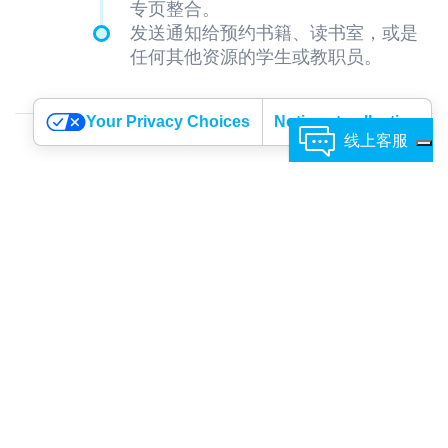
专页整合。
发送通知给预约书籍、读书室，或是
任何其他资源的学生或教职员。
Your Privacy Choices
Notice at collection
线上客服
除了这些功能之外，我们的排程应用程序还能够做更多事
情。它可成为您的图书馆网站的一大的添加功能，亦可作为
一个帮助您管理限量版本的书籍与其他印刷或数字资源的宝
贵工具。它还可以用于预约使用档案室和特殊区域的时间。
现在，是时候取得书籍的网络作业，并且享受它的好处！
SimplyBook.me
线上排程系统正是可以帮助您的系统。不
欢迎
要犹豫，架设您的预约页面吧！我们强大的支持团队善于提
与我们联系！
供需要的帮助，并且随时准备好像您伸出援手。